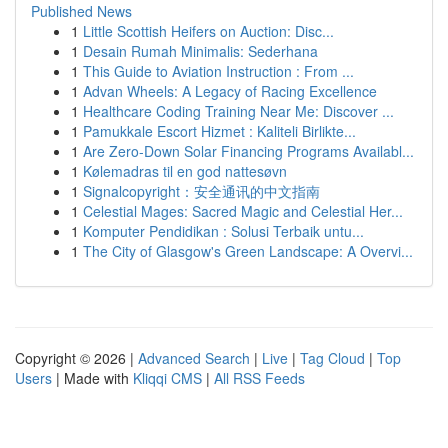
Published News
1
Little Scottish Heifers on Auction: Disc...
1
Desain Rumah Minimalis: Sederhana
1
This Guide to Aviation Instruction : From ...
1
Advan Wheels: A Legacy of Racing Excellence
1
Healthcare Coding Training Near Me: Discover ...
1
Pamukkale Escort Hizmet : Kaliteli Birlikte...
1
Are Zero-Down Solar Financing Programs Availabl...
1
Kølemadras til en god nattesøvn
1
Signalcopyright：安全通讯的中文指南
1
Celestial Mages: Sacred Magic and Celestial Her...
1
Komputer Pendidikan : Solusi Terbaik untu...
1
The City of Glasgow's Green Landscape: A Overvi...
Copyright © 2026 |
Advanced Search
|
Live
|
Tag Cloud
|
Top
Users
| Made with
Kliqqi CMS
|
All RSS Feeds