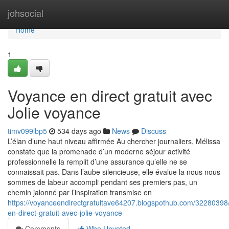
Home
johsocial
Home
1
Voyance en direct gratuit avec
Jolie voyance
timv099lbp5
534 days ago
News
Discuss
L’élan d’une haut niveau affirmée Au chercher journaliers, Mélissa
constate que la promenade d’un moderne séjour activité
professionnelle la remplit d’une assurance qu’elle ne se
connaissait pas. Dans l’aube silencieuse, elle évalue la nous nous
sommes de labeur accompli pendant ses premiers pas, un
chemin jalonné par l’inspiration transmise en
https://voyanceendirectgratuitave64207.blogspothub.com/32280398
en-direct-gratuit-avec-jolie-voyance
Comments
Who Upvoted